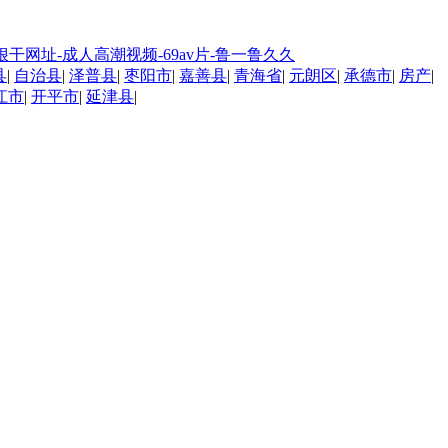
狠干网址-成人高潮视频-69av片-鲁一鲁久久
县
|
自治县
|
泽普县
|
枣阳市
|
嘉善县
|
青海省
|
元朗区
|
承德市
|
房产
|
江市
|
开平市
|
延津县
|